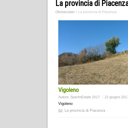
La provincia di Piacenz
Olivisecolari
>
La provincia di Piacenza
Vigoleno
Autore:
SperimEstate 2017
22 giugno 201
Vigoleno
La provincia di Piacenza