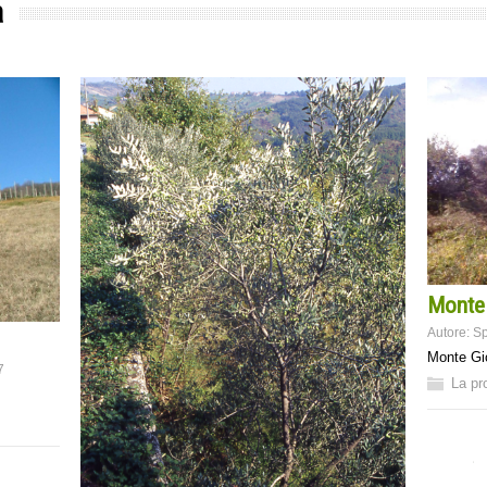
a
Monte
Autore:
Sp
Monte Gi
7
La pr