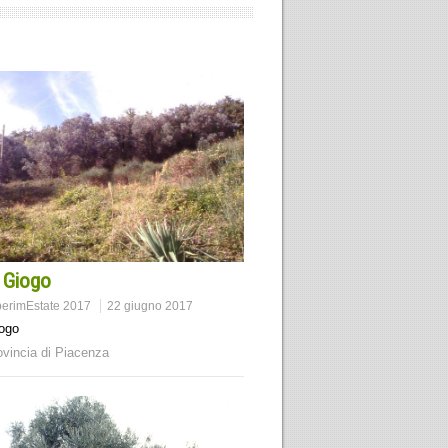
 Giogo
erimEstate 2017
22 giugno 2017
ogo
ovincia di Piacenza