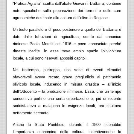
“Pratica Agraria” scritta dall’abate Giovanni Battarra, contiene
note specifiche sulla preparazione dei terreni e sulle cure
agronomiche destinate alla coltura dell’olivo in Regione.
Un testo parallelo e di poco posteriore a quello del Battarra, è
dato dalle Istruzioni di agricultura, scritte dal canonico
riminese Paolo Morelli nel 1816 e poco conosciute perchè
rimaste inedite. In esse trova ampio spazio l’olivicoltura
locale, a cui sono riservati appositi capitoli.
Nel frattempo, purtroppo, una serie di eventi climatici
sfavorevoli aveva recato grave pregiudizio al patrimonio
olivicolo locale, riducendo in misura drastica – all’inizio
dell’Ottocento – la produzione riminese. Essa, che un tempo
consentiva perfino una certa esportazione e, più di recente
soddisfaceva a malapena le esigenze locali, ora risultava
nettamente scemata.
Anche lo Stato Pontificio, durante il 1800 riconobbe
l’importanza economica della coltura, incentivandone la